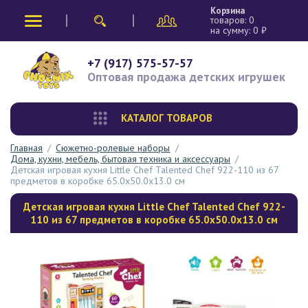
Корзина
товаров:
0
на сумму:
0
₽
+7 (917) 575-57-57
Оптовая продажа
детских игрушек
КАТАЛОГ ТОВАРОВ
Главная
/
Сюжетно-ролевые наборы
/
Дома, кухни, мебель, бытовая техника и аксессуары
/
Детская игровая кухня Little Chef Talented Chef 922-110 из 67
предметов в коробке 65.0х50.0х13.0 см
Детская игровая кухня Little Chef Talented Chef 922-
110 из 67 предметов в коробке 65.0х50.0х13.0 см