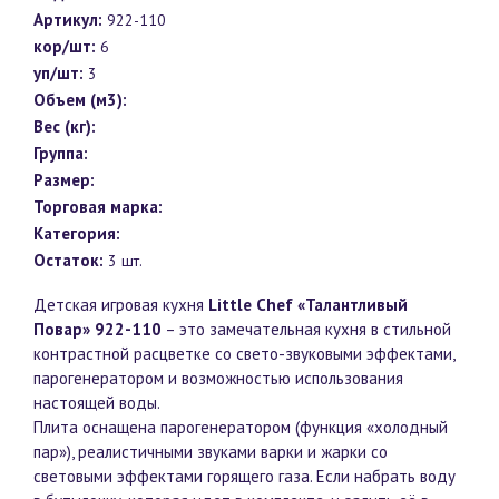
Артикул:
922-110
кор/шт:
6
уп/шт:
3
Объем (м3):
Вес (кг):
Группа:
Размер:
Торговая марка:
Категория:
Остаток:
3 шт.
Детская игровая кухня
Little Chef «Талантливый
Повар» 922-110
– это замечательная кухня в стильной
контрастной расцветке со свето-звуковыми эффектами,
парогенератором и возможностью использования
настоящей воды.
Плита оснащена парогенератором (функция «холодный
пар»), реалистичными звуками варки и жарки со
световыми эффектами горящего газа. Если набрать воду