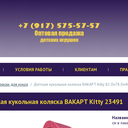
УСЛОВИЯ РАБОТЫ
КЛИЕНТАМ
ПРА
ляски для кукол
/
Детская кукольная коляска BAKAPT Kitty 82.0х78.0х4
ая кукольная коляска BAKAPT Kitty 23491
Названи
см в пак