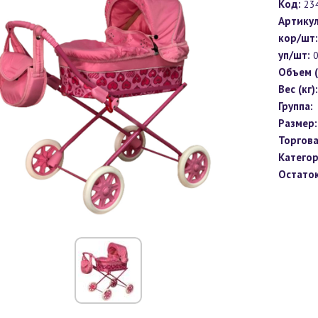
Код:
23
Артикул
кор/шт:
уп/шт:
Объем (
Вес (кг):
Группа:
Размер:
Торгова
Категор
Остаток