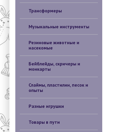
Трансформеры
Музыкальные инструменты
Резиновые животные и
насекомые
Бейблейды, скричеры и
монкарты
Слаймы, пластилин, песок и
опыты
Разные игрушки
Товары в пути