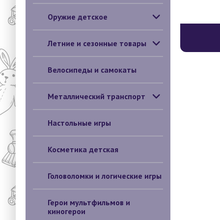
Оружие детское
Летние и сезонные товары
Велосипеды и самокаты
Металлический транспорт
Настольные игры
Косметика детская
Головоломки и логические игры
Герои мультфильмов и
киногерои