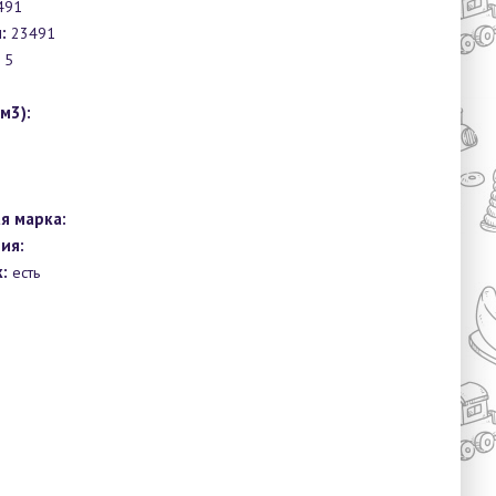
491
:
23491
5
0
м3):
я марка:
ия:
:
есть