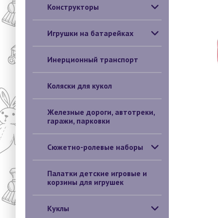
Конструкторы
Игрушки на батарейках
Инерционный транспорт
Коляски для кукол
Железные дороги, автотреки,
гаражи, парковки
Сюжетно-ролевые наборы
Палатки детские игровые и
корзины для игрушек
Куклы