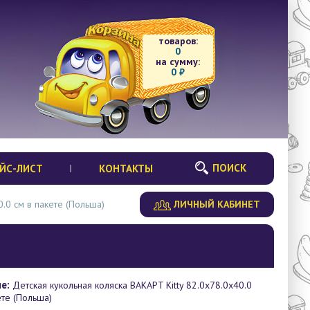
товаров:
0
на сумму:
0
₽
ПОИСК
ЙС-ЛИСТ
КОНТАКТЫ
0.0 см в пакете (Польша)
ЛИЧНЫЙ КАБИНЕТ
е:
Детская кукольная коляска BAKAPT Kitty 82.0х78.0х40.0
ете (Польша)