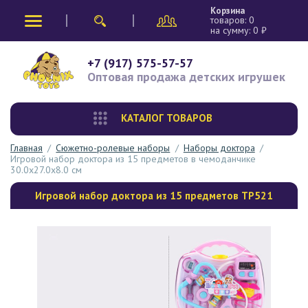
Корзина
товаров:
0
на сумму:
0
₽
+7 (917) 575-57-57
Оптовая продажа
детских игрушек
КАТАЛОГ ТОВАРОВ
Главная
/
Сюжетно-ролевые наборы
/
Наборы доктора
/
Игровой набор доктора из 15 предметов в чемоданчике
30.0х27.0х8.0 см
Игровой набор доктора из 15 предметов TP521