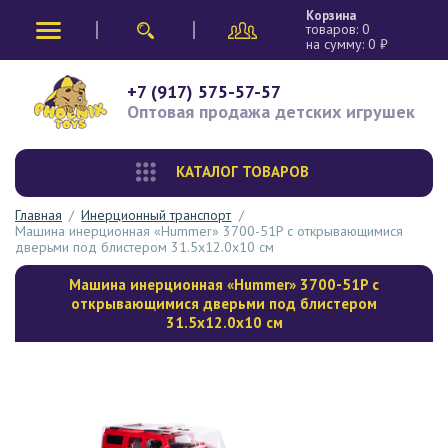
Корзина
товаров:
0
на сумму:
0
₽
+7 (917) 575-57-57
Оптовая продажа
детских игрушек
КАТАЛОГ ТОВАРОВ
Главная
/
Инерционный транспорт
/
Машина инерционная «Hummer» 3700-51P с открывающимися
дверьми под блистером 31.5х12.0х10 см
Машина инерционная «Hummer» 3700-51P с
открывающимися дверьми под блистером
31.5х12.0х10 см