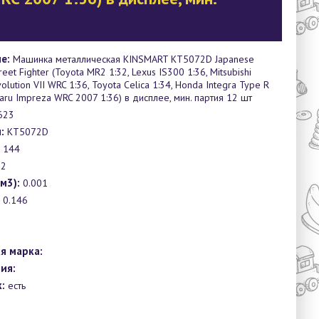
е:
Mашинка металлическая KINSMART KT5072D Japanese
reet Fighter (Toyota MR2 1:32, Lexus IS300 1:36, Mitsubishi
olution VII WRC 1:36, Toyota Celica 1:34, Honda Integra Type R
baru Impreza WRC 2007 1:36) в дисплее, мин. партия 12 шт
623
:
KT5072D
144
2
м3):
0.001
0.146
я марка:
ия:
:
есть