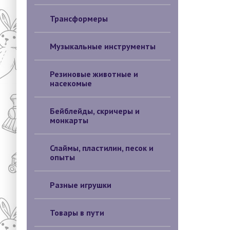
Трансформеры
Музыкальные инструменты
Резиновые животные и
насекомые
Бейблейды, скричеры и
монкарты
Слаймы, пластилин, песок и
опыты
Разные игрушки
Товары в пути