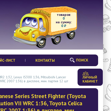
товаров:
0
на сумму:
0
₽
ПОИСК
ЙС-ЛИСТ
КОНТАКТЫ
 1:32, Lexus IS300 1:36, Mitsubishi Lancer
ЛИЧНЫЙ
a WRC 2007 1:36) в дисплее, мин. партия 12 шт
КАБИНЕТ
se Series Street Fighter (Toyota
ution VII WRC 1:36, Toyota Celica
WRC 2007 1:36) в дисплее, мин.