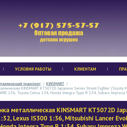
УСЛОВИЯ РАБОТЫ
КЛИЕНТАМ
ПРА
таллический транспорт
/
KINSMART
/
ллическая KINSMART KT5072D Japanese Series Street Fighter (Toyota MR2
I WRC 1:36, Toyota Celica 1:34, Honda Integra Type R 1:34, Subaru Imprez
ка металлическая KINSMART KT5072D Japane
32, Lexus IS300 1:36, Mitsubishi Lancer Evol
 Honda Integra Type R 1:34, Subaru Impreza 