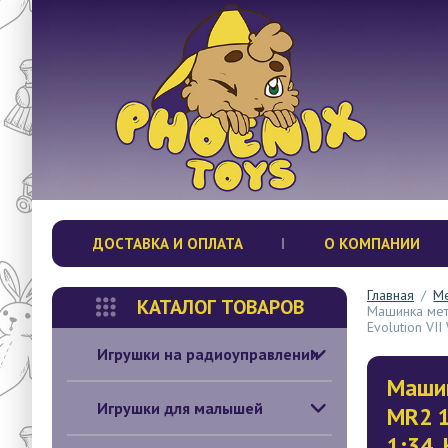
ДОСТАВКА И ОПЛАТА
О КОМПАНИИ
Главная
/
Ме
КАТАЛОГ ТОВАРОВ
Mашинка мета
Evolution VI
Игрушки на радиоуправлении
Mашин
Игрушки для малышей
MR2 1:
1:34,