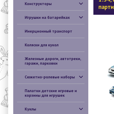
Конструкторы
парти
Игрушки на батарейках
Инерционный транспорт
Коляски для кукол
Железные дороги, автотреки,
гаражи, парковки
Сюжетно-ролевые наборы
Палатки детские игровые и
корзины для игрушек
Куклы