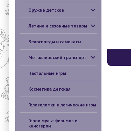
Оружие детское
Летние и сезонные товары
Велосипеды и самокаты
Металлический транспорт
Настольные игры
Косметика детская
Головоломки и логические игры
Герои мультфильмов и
киногерои