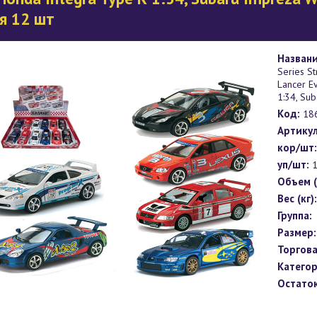
я 12 шт
Названи
Series St
Lancer Ev
1:34, Su
Код:
18
Артикул
кор/шт:
уп/шт:
1
Объем (
Вес (кг):
Группа:
Размер:
Торгова
Категор
Остаток