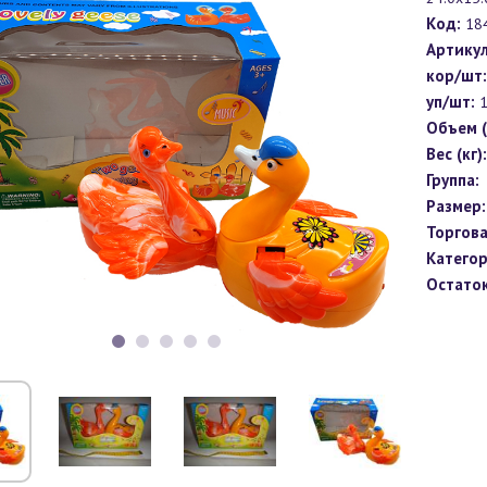
Код:
18
Артикул
кор/шт:
уп/шт:
Объем (
Вес (кг):
Группа:
Размер:
Торгова
Категор
Остаток