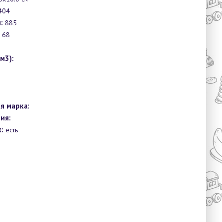
404
:
885
68
1
м3):
я марка:
ия:
:
есть