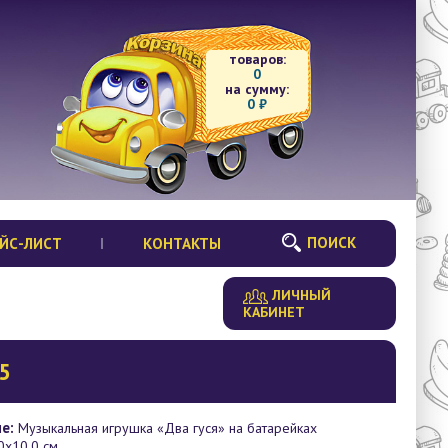
товаров:
0
на сумму:
0
₽
ПОИСК
ЙС-ЛИСТ
КОНТАКТЫ
ЛИЧНЫЙ
КАБИНЕТ
5
е:
Музыкальная игрушка «Два гуся» на батарейках
0х10.0 см