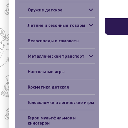
Оружие детское
Летние и сезонные товары
Велосипеды и самокаты
Металлический транспорт
Настольные игры
Косметика детская
Головоломки и логические игры
Герои мультфильмов и
киногерои