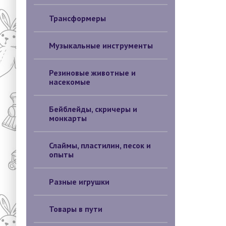
Трансформеры
Музыкальные инструменты
Резиновые животные и
насекомые
Бейблейды, скричеры и
монкарты
Слаймы, пластилин, песок и
опыты
Разные игрушки
Товары в пути