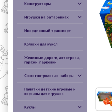
Конструкторы
Игрушки на батарейках
Инерционный транспорт
Коляски для кукол
Железные дороги, автотреки,
гаражи, парковки
Сюжетно-ролевые наборы
Палатки детские игровые и
корзины для игрушек
Куклы