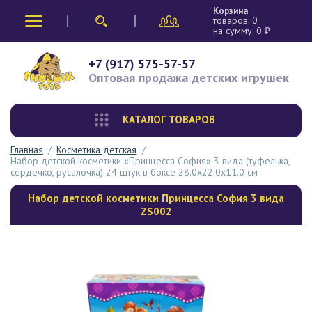
Корзина
товаров:
0
на сумму:
0
₽
+7 (917) 575-57-57
Оптовая продажа
детских игрушек
КАТАЛОГ ТОВАРОВ
Главная
/
Косметика детская
/
Набор детской косметики «Принцесса София» 3 вида (туфелька,
сердечко, русалочка) 24 штук в боксе 28.0х22.0х11.0 см
Набор детской косметики Принцесса София 3 вида
ZS002