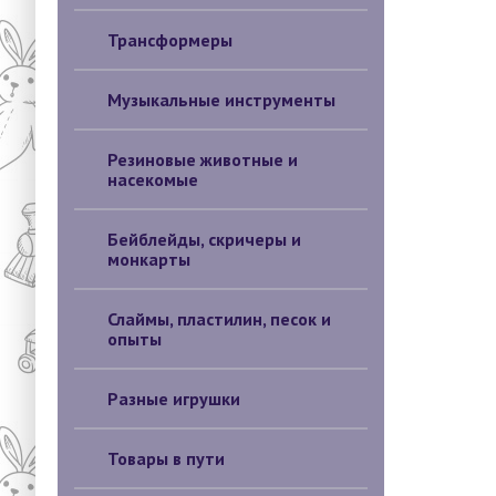
Трансформеры
Музыкальные инструменты
Резиновые животные и
насекомые
Бейблейды, скричеры и
монкарты
Слаймы, пластилин, песок и
опыты
Разные игрушки
Товары в пути