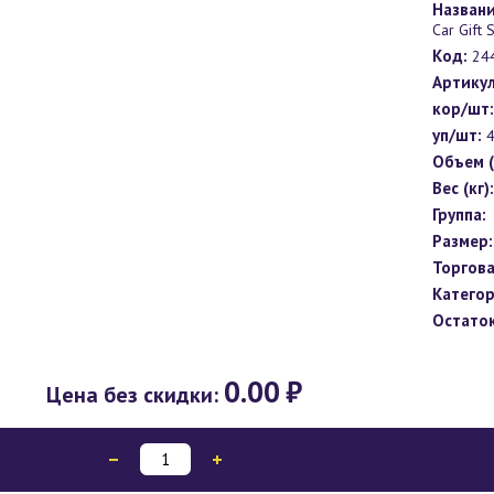
Названи
Car Gift
Код:
24
Артикул
кор/шт:
уп/шт:
4
Объем (
Вес (кг):
Группа:
Размер:
Торгова
Категор
Остаток
0.00
₽
Цена без скидки: