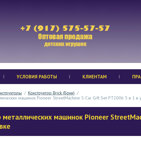
УСЛОВИЯ РАБОТЫ
КЛИЕНТАМ
ПРА
нструкторы
/
Конструктор Brick (Брик)
/
ических машинок Pioneer StreetMachine 5-Car Gift Set PT2006 5 в 1 в 
 металлических машинок Pioneer StreetMach
вке