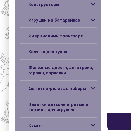
Конструкторы
Игрушки на батарейках
Инерционный транспорт
Коляски для кукол
Железные дороги, автотреки,
гаражи, парковки
Сюжетно-ролевые наборы
Палатки детские игровые и
корзины для игрушек
Куклы