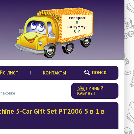
товаров:
0
на сумму:
0
₽
ПОИСК
ЙС-ЛИСТ
КОНТАКТЫ
ЛИЧНЫЙ
упаковке
КАБИНЕТ
ine 5-Car Gift Set PT2006 5 в 1 в