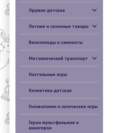
Оружие детское
Летние и сезонные товары
Велосипеды и самокаты
Металлический транспорт
Настольные игры
Косметика детская
Головоломки и логические игры
Герои мультфильмов и
киногерои