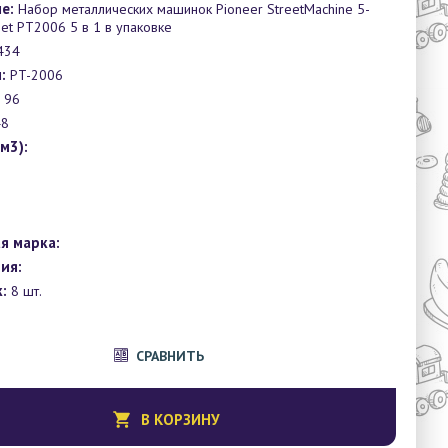
е:
Набор металлических машинок Pioneer StreetMachine 5-
 Set PT2006 5 в 1 в упаковке
434
:
PT-2006
96
8
м3):
я марка:
ия:
:
8 шт.
СРАВНИТЬ
В КОРЗИНУ