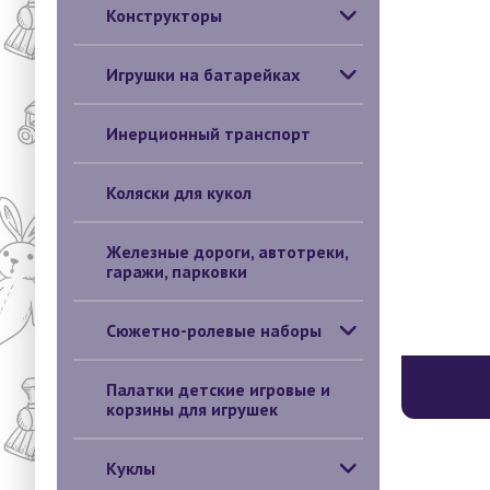
Конструкторы
Игрушки на батарейках
Инерционный транспорт
Коляски для кукол
Железные дороги, автотреки,
гаражи, парковки
Сюжетно-ролевые наборы
Палатки детские игровые и
корзины для игрушек
Куклы