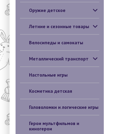
Оружие детское
Летние и сезонные товары
Велосипеды и самокаты
Металлический транспорт
Настольные игры
Косметика детская
Головоломки и логические игры
Герои мультфильмов и
киногерои