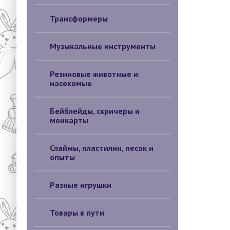
Трансформеры
Музыкальные инструменты
Резиновые животные и
насекомые
Бейблейды, скричеры и
монкарты
Слаймы, пластилин, песок и
опыты
Разные игрушки
Товары в пути