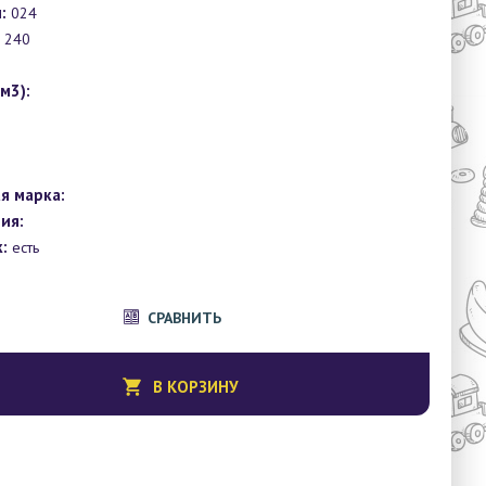
:
024
240
1
м3):
я марка:
ия:
:
есть
СРАВНИТЬ
В КОРЗИНУ