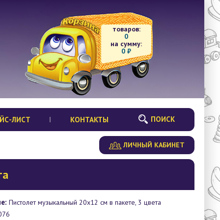
товаров:
0
на сумму:
0
₽
ПОИСК
ЙС-ЛИСТ
КОНТАКТЫ
ЛИЧНЫЙ КАБИНЕТ
та
е:
Пистолет музыкальный 20х12 см в пакете, 3 цвета
076