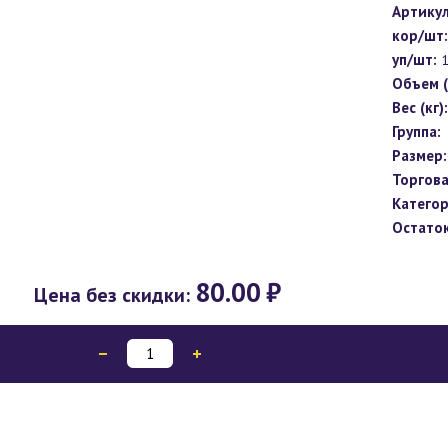
Артикул
кор/шт:
уп/шт:
Объем (
Вес (кг):
Группа:
Размер:
Торгова
Категор
Остаток
80.00
₽
Цена без скидки: